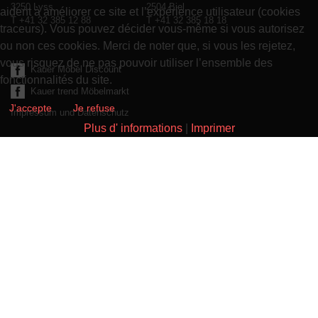
3250 Lyss
2504 Biel
aident à améliorer ce site et l’expérience utilisateur (cookies
T +41 32 385 12 88
T +41 32 385 18 18
traceurs). Vous pouvez décider vous-même si vous autorisez
ou non ces cookies. Merci de noter que, si vous les rejetez,
vous risquez de ne pas pouvoir utiliser l’ensemble des
Kauer Möbel Discount
fonctionnalités du site.
Kauer trend Möbelmarkt
J'accepte
Je refuse
Impressum und Datenschutz
Plus d' informations
|
Imprimer