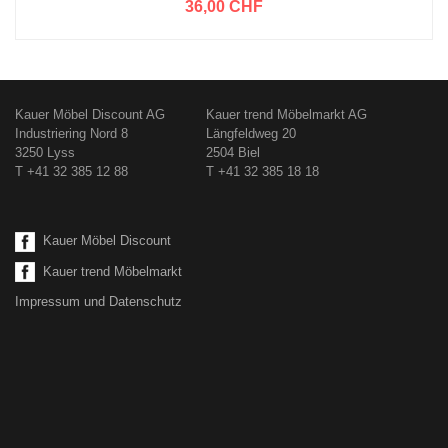
36,00 CHF
Kauer Möbel Discount AG
Kauer trend Möbelmarkt AG
Industriering Nord 8
Längfeldweg 20
3250 Lyss
2504 Biel
T +41 32 385 12 88
T +41 32 385 18 18
Kauer Möbel Discount
Kauer trend Möbelmarkt
Impressum und Datenschutz