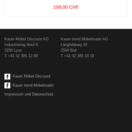
199,00 CHF
Kauer Möbel Discount AG
Kauer trend Möbelmarkt AG
Industriering Nord 8
Längfeldweg 20
3250 Lyss
2504 Biel
T +41 32 385 12 88
T +41 32 385 18 18
Kauer Möbel Discount
Kauer trend Möbelmarkt
Impressum und Datenschutz