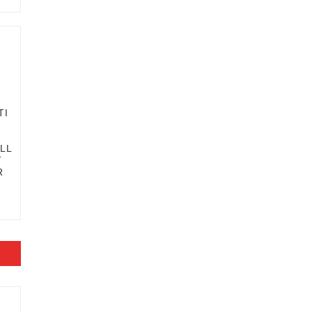
TI
LL
T
R