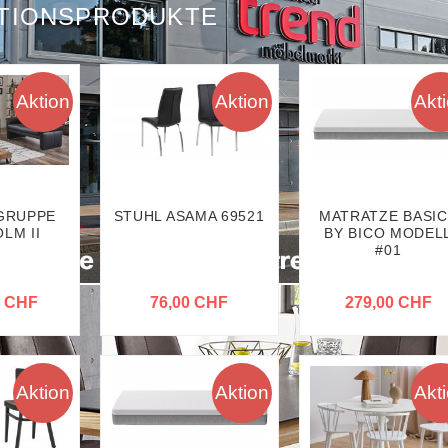
TIONSPRODUKTE
Aktion
Aktion
Akt
GRUPPE
STUHL ASAMA 69521
MATRATZE BASI
LM II
BY BICO MODEL
#01
0 CHF
76,00 CHF
279,00 CHF
Aktion
Aktion
Akt