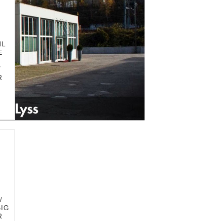
HL
E
T
R
/
BIG
R