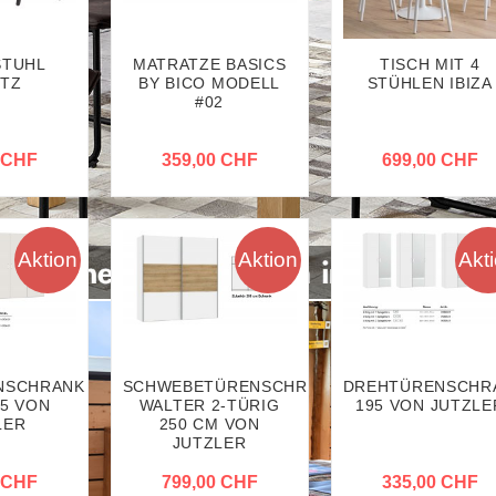
STUHL
MATRATZE BASICS
TISCH MIT 4
TZ
BY BICO MODELL
STÜHLEN IBIZA
#02
 CHF
359,00 CHF
699,00 CHF
Aktion
Aktion
Akt
NSCHRANK
SCHWEBETÜRENSCHRANK
DREHTÜRENSCHR
5 VON
WALTER 2-TÜRIG
195 VON JUTZLE
LER
250 CM VON
JUTZLER
 CHF
799,00 CHF
335,00 CHF