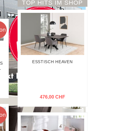
TOP HITS IM SHOP
ion
ESSTISCH HEAVEN
CS
L
476,00 CHF
ion