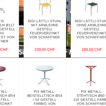
IS
RIGI LÄTTLI-STUHL
RIGI LÄTTLI-STU
CH Ø117
MIT ARMLEHNE
OHNE ARMLEHN
GESTELL
GESTELL
GESTELL
IG
FEUERVERZINKT
FEUERVERZINK
TET VON
VON SCHAFFNER
VON SCHAFFNE
FNER
 CHF
339,00 CHF
296,00 CHF
TALL-
PIX METALL-
PIX METALL-
ISCH Ø54
BEISTELLTISCH Ø54
STEHTISCH Ø60 
STELL
/ 54 GESTELL
110 GESTELL FAR
RZINKT
FARBIG VON
VON SCHAFFNE