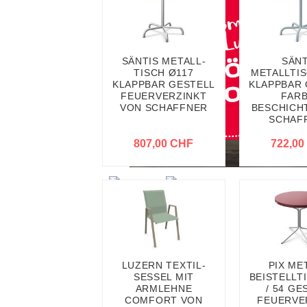
SÄNTIS METALL-
SÄNT
TISCH Ø117
METALLTIS
KLAPPBAR GESTELL
KLAPPBAR 
FEUERVERZINKT
FARB
VON SCHAFFNER
BESCHICH
SCHAF
807,00 CHF
722,00
LUZERN TEXTIL-
PIX ME
SESSEL MIT
BEISTELLT
ARMLEHNE
/ 54 GE
COMFORT VON
FEUERVE