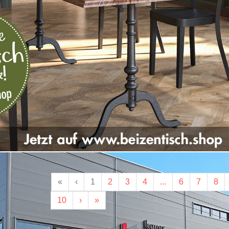
«
‹
1
2
3
4
...
6
7
8
10
›
»