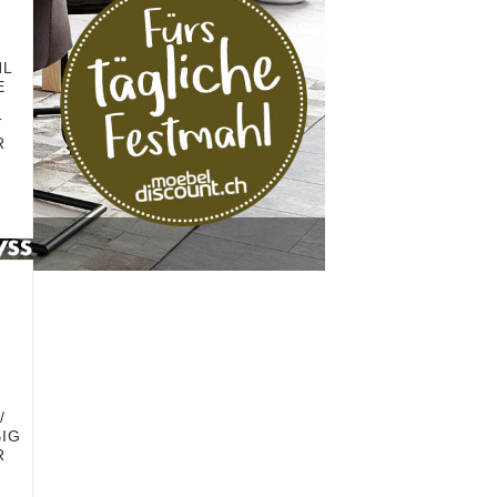
HL
E
T
R
/
BIG
R