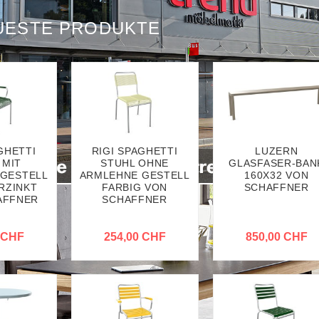
UESTE PRODUKTE
GHETTI
RIGI SPAGHETTI
LUZERN
 MIT
STUHL OHNE
GLASFASER-BAN
GESTELL
ARMLEHNE GESTELL
160X32 VON
RZINKT
FARBIG VON
SCHAFFNER
AFFNER
SCHAFFNER
 CHF
254,00 CHF
850,00 CHF