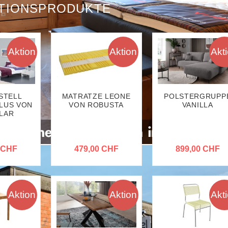
TIONSPRODUKTE
Aktion
Aktion
Akt
STELL
MATRATZE LEONE
POLSTERGRUPP
LUS VON
VON ROBUSTA
VANILLA
LAR
 CHF
479,00 CHF
899,00 CHF
Aktion
Aktion
Akt