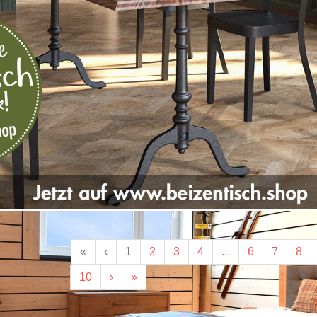
«
‹
1
2
3
4
...
6
7
8
10
›
»