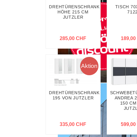
DREHTÜRENSCHRANK
TISCH 70
HÖHE 215 CM
712
JUTZLER
285,00 CHF
189,00
Aktion
DREHTÜRENSCHRANK HÖHE
SCHWEBET
195 VON JUTZLER
ANDREA 2
150 CM
JUTZ
335,00 CHF
599,00