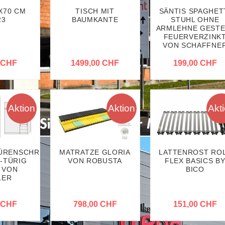
X70 CM
TISCH MIT
SÄNTIS SPAGHET
23
BAUMKANTE
STUHL OHNE
ARMLEHNE GESTE
FEUERVERZINK
VON SCHAFFNE
 CHF
1499,00 CHF
199,00 CHF
Aktion
Aktion
Akt
ÜRENSCHRANK
MATRATZE GLORIA
LATTENROST RO
-TÜRIG
VON ROBUSTA
FLEX BASICS B
 VON
BICO
LER
 CHF
798,00 CHF
151,00 CHF