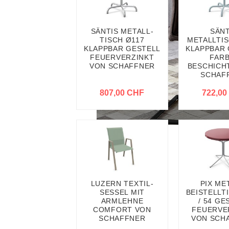
SÄNTIS METALL-
SÄNT
TISCH Ø117
METALLTIS
KLAPPBAR GESTELL
KLAPPBAR 
FEUERVERZINKT
FARB
VON SCHAFFNER
BESCHICH
SCHAF
807,00 CHF
722,00
LUZERN TEXTIL-
PIX ME
SESSEL MIT
BEISTELLT
ARMLEHNE
/ 54 GE
COMFORT VON
FEUERVE
SCHAFFNER
VON SCH