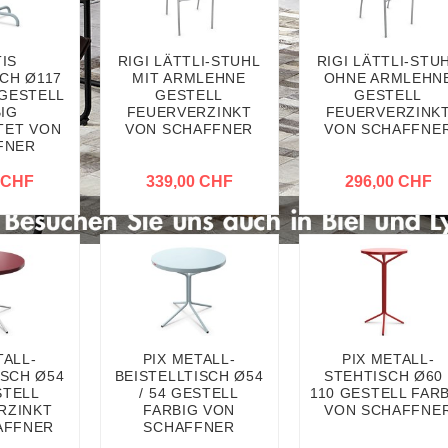
IS
RIGI LÄTTLI-STUHL
RIGI LÄTTLI-STU
CH Ø117
MIT ARMLEHNE
OHNE ARMLEHN
GESTELL
GESTELL
GESTELL
IG
FEUERVERZINKT
FEUERVERZINK
TET VON
VON SCHAFFNER
VON SCHAFFNE
FNER
 CHF
339,00 CHF
296,00 CHF
TALL-
PIX METALL-
PIX METALL-
ISCH Ø54
BEISTELLTISCH Ø54
STEHTISCH Ø60 
STELL
/ 54 GESTELL
110 GESTELL FAR
RZINKT
FARBIG VON
VON SCHAFFNE
AFFNER
SCHAFFNER