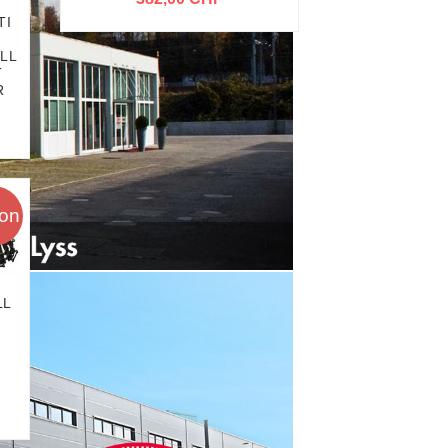
TI
LL
T
R
ion
LL
Y