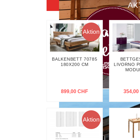
AK
Aktion
BALKENBETT 70785
BETTGE
180X200 CM
LIVORNO P
MODU
899,00 CHF
354,00
Aktion