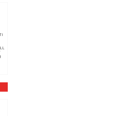
TI
LL
T
R