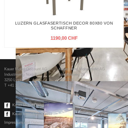
LUZERN GLASFASERTISCH DECOR 80X80 VON
SCHAFFNER
1190,00 CHF
Kauer Möbel Discount AG
Kauer trend Möbelmarkt AG
Industriering Nord 8
Längfeldweg 20
3250 Lyss
2504 Biel
T +41 32 385 12 88
T +41 32 385 18 18
Kauer Möbel Discount
Kauer trend Möbelmarkt
Impressum und Datenschutz