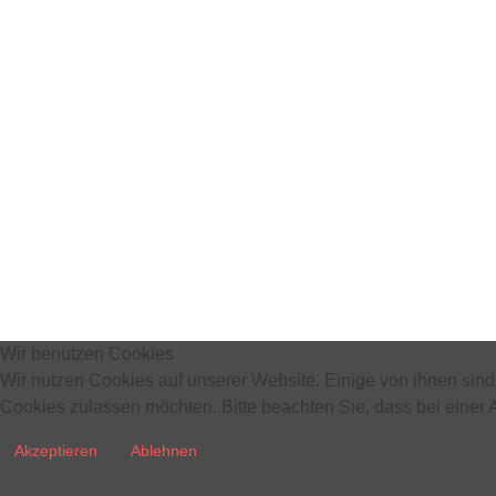
Wir benutzen Cookies
Wir nutzen Cookies auf unserer Website. Einige von ihnen sind 
Cookies zulassen möchten. Bitte beachten Sie, dass bei einer 
Akzeptieren
Ablehnen