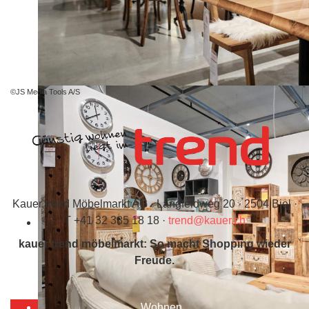
©JS Media Tools A/S
Kauer trend Möbelmarkt AG · Längfeldweg 20 · 2504 Biel ·
T +41 32 385 18 18 ·
trend@kauer.ch
kauer trend möbelmarkt: So macht Shopping wieder
Freude.
Wohnen