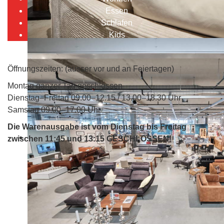
Essen
Schlafen
Kids
Öffnungszeiten: (ausser vor und an Feiertagen)
Montag ganzer Tag geschlossen
Dienstag–Freitag 09.00–12.15 / 13.00–18.30 Uhr
Samstag 09.00–17.00 Uhr
Die Warenausgabe ist vom Dienstag bis Freitag
zwischen 11:45 und 13:15 GESCHLOSSEN!