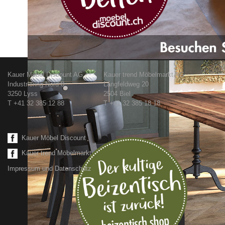
Kauer Möbel Discount AG
Kauer trend Möbelmarkt AG
Industriering Nord 8
Längfeldweg 20
3250 Lyss
2504 Biel
T +41 32 385 12 88
T +41 32 385 18 18
Kauer Möbel Discount
Kauer trend Möbelmarkt
Impressum und Datenschutz