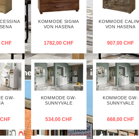
CESSINA
KOMMODE SIGMA
KOMMODE CALI
SENA
VON HASENA
VON HASENA
0 CHF
1782,00 CHF
907,00 CHF
E GW-
KOMMODE GW-
KOMMODE GW-
IA
SUNNYVALE
SUNNYVALE
 CHF
534,00 CHF
668,00 CHF