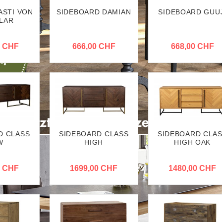
STI VON
SIDEBOARD DAMIAN
SIDEBOARD GUUJ
LAR
0 CHF
666,00 CHF
668,00 CHF
D CLASS
SIDEBOARD CLASS
SIDEBOARD CLA
W
HIGH
HIGH OAK
0 CHF
1699,00 CHF
1480,00 CHF