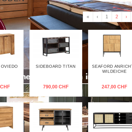
«
‹
1
2
›
 OVIEDO
SIDEBOARD TITAN
SEAFORD ANRICH
WILDEICHE
 CHF
790,00 CHF
247,00 CHF