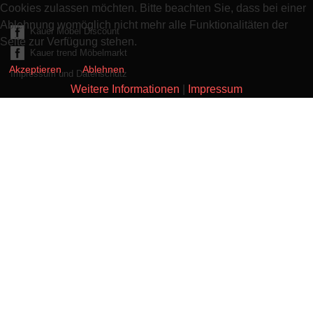
Cookies zulassen möchten. Bitte beachten Sie, dass bei einer
Ablehnung womöglich nicht mehr alle Funktionalitäten der
Kauer Möbel Discount
Seite zur Verfügung stehen.
Kauer trend Möbelmarkt
Akzeptieren
Ablehnen
Impressum und Datenschutz
Weitere Informationen
|
Impressum