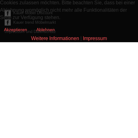
Cookies zulassen möchten. Bitte beachten Sie, dass bei einer
Ablehnung womöglich nicht mehr alle Funktionalitäten der
Kauer Möbel Discount
Seite zur Verfügung stehen.
Kauer trend Möbelmarkt
Akzeptieren
Ablehnen
Impressum und Datenschutz
Weitere Informationen
|
Impressum