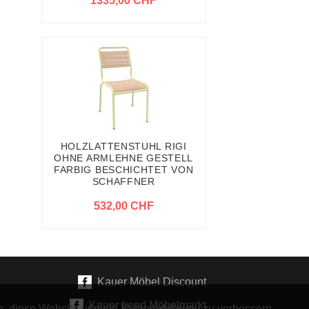
1335,00 CHF
HOLZLATTENSTUHL RIGI
OHNE ARMLEHNE GESTELL
FARBIG BESCHICHTET VON
SCHAFFNER
532,00 CHF
Kauer Möbel Discount
Kauer trend Möbelmarkt
en, diese Website und die Nutzererfahrung zu verbessern