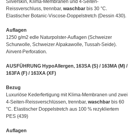
Silverskin, Klima-Membranen und 4-Seiten-
Reissverschluss, trennbar,
waschbar
bis 30 °C.
Elastischer Botanic-Viscose-Doppelstretch (Dessin 430).
Auflagen
1250 g/m2 edle Naturpolster-Auflagen (Schweizer
Schurwolle, Schweizer Alpakawolle, Tussah-Seide).
Airvent-Perforation.
AUSFÜHRUNG HypoAllergen
,
163SA (S) / 163MA (M) /
163FA (F) / 163XA (XF)
Bezug
Luxuriöse Kederfertigung mit Klima-Membranen und zwei
4-Seiten-Reissverschlüssen, trennbar,
waschbar
bis 60
°C. Elastischer Doppelstretch aus 100 % rezykliertem
PES (439)
Auflagen