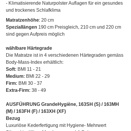
- Klimatisierende Naturpolster Auflagen für ein gesundes
und trockenes Schlafklima
Matratzenhöhe
: 20 cm
Speziallängen
190 cm Preisgleich, 210 cm und 220 cm
sind gegen Aufpreis möglich
wählbare Härtegrade
Die Matratze ist in 4 verschiedenen Härtegraden gemäss
Body-Mass-Index erhältlich:
Soft:
BMI 11 - 21
Medium:
BMI 22 - 29
Firm:
BMI 30 - 37
Extra-Firm:
38 - 49
AUSFÜHRUNG GrandeHygiène,
163SH (S) / 163MH
(M) / 163FH (F) / 163XH (XF)
Bezug
Luxuriöse Kederfertigung mit Hygiene- Mehrwert