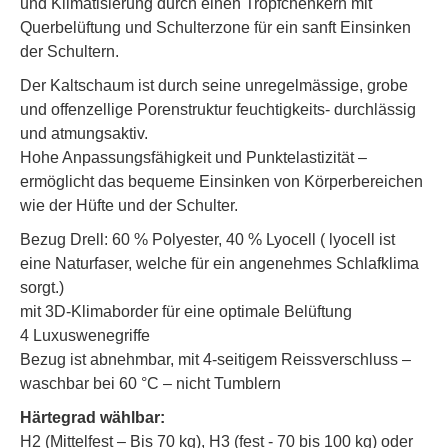
und Klimatisierung durch einen Tröpfchenkern mit
Querbelüftung und Schulterzone für ein sanft Einsinken
der Schultern.
Der Kaltschaum ist durch seine unregelmässige, grobe
und offenzellige Porenstruktur feuchtigkeits- durchlässig
und atmungsaktiv.
Hohe Anpassungsfähigkeit und Punktelastizität –
ermöglicht das bequeme Einsinken von Körperbereichen
wie der Hüfte und der Schulter.
Bezug Drell: 60 % Polyester, 40 % Lyocell ( lyocell ist
eine Naturfaser, welche für ein angenehmes Schlafklima
sorgt.)
mit 3D-Klimaborder für eine optimale Belüftung
4 Luxuswenegriffe
Bezug ist abnehmbar, mit 4-seitigem Reissverschluss –
waschbar bei 60 °C – nicht Tumblern
Härtegrad wählbar:
H2 (Mittelfest – Bis 70 kg), H3 (fest - 70 bis 100 kg) oder