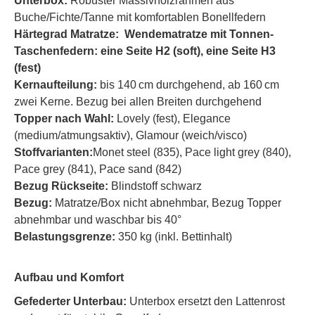
Unterbox:
Robuster Massivholzrahmen aus
Buche/Fichte/Tanne mit komfortablen Bonellfedern
Härtegrad Matratze:
Wendematratze mit Tonnen-
Taschenfedern: eine Seite H2 (soft), eine Seite H3
(fest)
Kernaufteilung:
bis 140 cm durchgehend, ab 160 cm
zwei Kerne. Bezug bei allen Breiten durchgehend
Topper nach Wahl:
Lovely (fest), Elegance
(medium/atmungsaktiv), Glamour (weich/visco)
Stoffvarianten:
Monet steel (835), Pace light grey (840),
Pace grey (841), Pace sand (842)
Bezug Rückseite:
Blindstoff schwarz
Bezug:
Matratze/Box nicht abnehmbar, Bezug Topper
abnehmbar und waschbar bis 40°
Belastungsgrenze:
350 kg (inkl. Bettinhalt)
Aufbau und Komfort
Gefederter Unterbau:
Unterbox ersetzt den Lattenrost