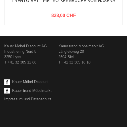
TRENTO BETT PIETRO KERNBUCHE VON HASENA
828,00 CHF
Kauer Möbel Discount AG
Kauer trend Möbelmarkt AG
Industriering Nord 8
Längfeldweg 20
3250 Lyss
2504 Biel
T +41 32 385 12 88
T +41 32 385 18 18
Kauer Möbel Discount
Kauer trend Möbelmarkt
Impressum und Datenschutz