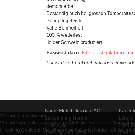
demontierbar
Beständig auch bei grossen Temperatu
Sehr pflegeleicht
Volle Beinfreiheit
100 % wetterfest
in der Schweiz produziert
Passend dazu:
Fiberglasbank Bernardin
Für weitere Farbkombinationen verwende
Kauer Möbel Discount AG
Kauer 
Wir benutzen Cookies
Industriering Nord 8
Längfe
Wir nutzen Cookies auf unserer Website. Einige von ihnen sind
3250 Lyss
2504 Bi
(Tracking Cookies). Sie können selbst entscheiden, ob Sie die
T +41 32 385 12 88
T +41 