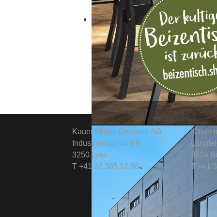
Kauer Möbel Discount AG
Kauer 
Industriering Nord 8
Längfe
3250 Lyss
2504 Bi
T +41 32 385 12 88
T +41 