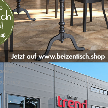
trend Möbelmarkt AG
ldweg 20
el
32 385 18 18